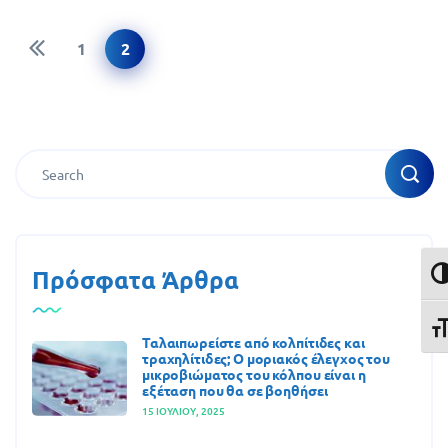
1
2
Αναζήτηση
Πρόσφατα Άρθρα
Ενα
Ενα
Ταλαιπωρείστε από κολπίτιδες και
τραχηλίτιδες; Ο μοριακός έλεγχος του
μικροβιώματος του κόλπου είναι η
εξέταση που θα σε βοηθήσει
15 ΙΟΥΛΊΟΥ, 2025